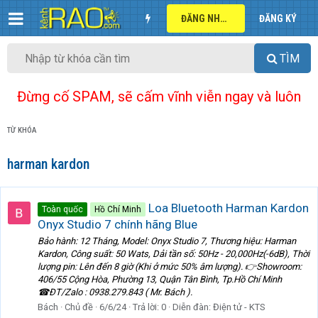
ĐĂNG NHẬP
ĐĂNG KÝ
TÌM
Đừng cố SPAM, sẽ cấm vĩnh viễn ngay và luôn
TỪ KHÓA
harman kardon
Loa Bluetooth Harman Kardon
Toàn quốc
Hồ Chí Minh
Onyx Studio 7 chính hãng Blue
Bảo hành: 12 Tháng, Model: Onyx Studio 7, Thương hiệu: Harman
Kardon, Công suất: 50 Wats, Dải tần số: 50Hz - 20,000Hz(-6dB), Thời
lượng pin: Lên đến 8 giờ (Khi ở mức 50% âm lượng). 👉Showroom:
406/55 Cộng Hòa, Phường 13, Quận Tân Bình, Tp.Hồ Chí Minh
☎ĐT/Zalo : 0938.279.843 ( Mr. Bách ).
Bách
Chủ đề
6/6/24
Trả lời: 0
Diễn đàn:
Điện tử - KTS