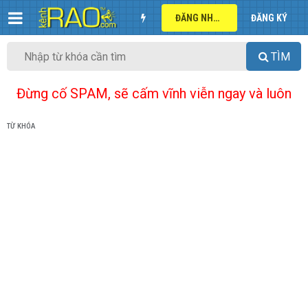
ĐĂNG NHẬP
ĐĂNG KÝ
TÌM
Đừng cố SPAM, sẽ cấm vĩnh viễn ngay và luôn
TỪ KHÓA