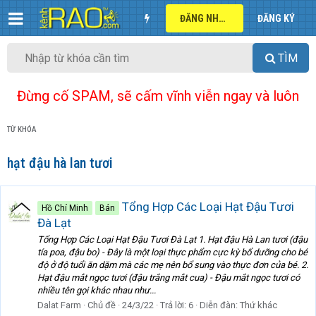
ĐĂNG NHẬP
ĐĂNG KÝ
TÌM
Đừng cố SPAM, sẽ cấm vĩnh viễn ngay và luôn
TỪ KHÓA
hạt đậu hà lan tươi
Tổng Hợp Các Loại Hạt Đậu Tươi
Hồ Chí Minh
Bán
Đà Lạt
Tổng Hợp Các Loại Hạt Đậu Tươi Đà Lạt 1. Hạt đậu Hà Lan tươi (đậu
tía poa, đậu bo) - Đây là một loại thực phẩm cực kỳ bổ dưỡng cho bé
độ ở độ tuổi ăn dặm mà các mẹ nên bổ sung vào thực đơn của bé. 2.
Hạt đậu mắt ngọc tươi (đậu trắng mắt cua) - Đậu mắt ngọc tươi có
nhiều tên gọi khác nhau như...
Dalat Farm
Chủ đề
24/3/22
Trả lời: 6
Diễn đàn:
Thứ khác