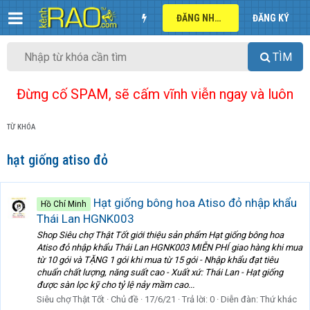
ĐĂNG NHẬP
ĐĂNG KÝ
TÌM
Đừng cố SPAM, sẽ cấm vĩnh viễn ngay và luôn
TỪ KHÓA
hạt giống atiso đỏ
Hạt giống bông hoa Atiso đỏ nhập khẩu
Hồ Chí Minh
Thái Lan HGNK003
Shop Siêu chợ Thật Tốt giới thiệu sản phẩm Hạt giống bông hoa
Atiso đỏ nhập khẩu Thái Lan HGNK003 MIỄN PHÍ giao hàng khi mua
từ 10 gói và TẶNG 1 gói khi mua từ 15 gói - Nhập khẩu đạt tiêu
chuẩn chất lượng, năng suất cao - Xuất xứ: Thái Lan - Hạt giống
được sàn lọc kỹ cho tỷ lệ nảy mầm cao...
Siêu chợ Thật Tốt
Chủ đề
17/6/21
Trả lời: 0
Diễn đàn:
Thứ khác