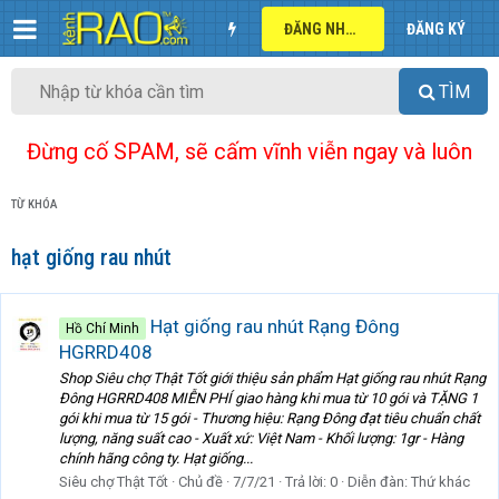
ĐĂNG NHẬP
ĐĂNG KÝ
TÌM
Đừng cố SPAM, sẽ cấm vĩnh viễn ngay và luôn
TỪ KHÓA
hạt giống rau nhút
Hạt giống rau nhút Rạng Đông
Hồ Chí Minh
HGRRD408
Shop Siêu chợ Thật Tốt giới thiệu sản phẩm Hạt giống rau nhút Rạng
Đông HGRRD408 MIỄN PHÍ giao hàng khi mua từ 10 gói và TẶNG 1
gói khi mua từ 15 gói - Thương hiệu: Rạng Đông đạt tiêu chuẩn chất
lượng, năng suất cao - Xuất xứ: Việt Nam - Khối lượng: 1gr - Hàng
chính hãng công ty. Hạt giống...
Siêu chợ Thật Tốt
Chủ đề
7/7/21
Trả lời: 0
Diễn đàn:
Thứ khác