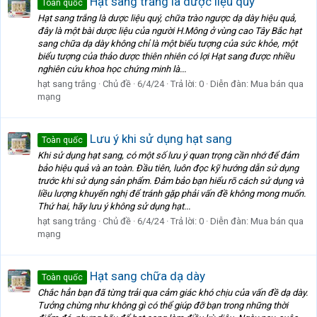
Hạt sang trắng là dược liệu quý
Toàn quốc
Hạt sang trắng là dược liệu quý, chữa trào ngược dạ dày hiệu quả,
đây là một bài dược liệu của người H.Mông ở vùng cao Tây Bắc hạt
sang chữa dạ dày không chỉ là một biểu tượng của sức khỏe, một
biểu tượng của thảo dược thiên nhiên có lợi Hạt sang được nhiều
nghiên cứu khoa học chứng minh là...
hạt sang trắng
Chủ đề
6/4/24
Trả lời: 0
Diễn đàn:
Mua bán qua
mạng
Lưu ý khi sử dụng hạt sang
Toàn quốc
Khi sử dụng hạt sang, có một số lưu ý quan trọng cần nhớ để đảm
bảo hiệu quả và an toàn. Đầu tiên, luôn đọc kỹ hướng dẫn sử dụng
trước khi sử dụng sản phẩm. Đảm bảo bạn hiểu rõ cách sử dụng và
liều lượng khuyến nghị để tránh gặp phải vấn đề không mong muốn.
Thứ hai, hãy lưu ý không sử dụng hạt...
hạt sang trắng
Chủ đề
6/4/24
Trả lời: 0
Diễn đàn:
Mua bán qua
mạng
Hạt sang chữa dạ dày
Toàn quốc
Chắc hẳn bạn đã từng trải qua cảm giác khó chịu của vấn đề dạ dày.
Tưởng chừng như không gì có thể giúp đỡ bạn trong những thời