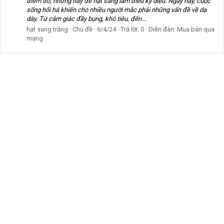
điểm đó, nhưng hãy để hạt sang làm điều kỳ diệu. Ngày nay, cuộc
sống hối hả khiến cho nhiều người mắc phải những vấn đề về dạ
dày. Từ cảm giác đầy bụng, khó tiêu, đến...
hạt sang trắng
Chủ đề
6/4/24
Trả lời: 0
Diễn đàn:
Mua bán qua
mạng