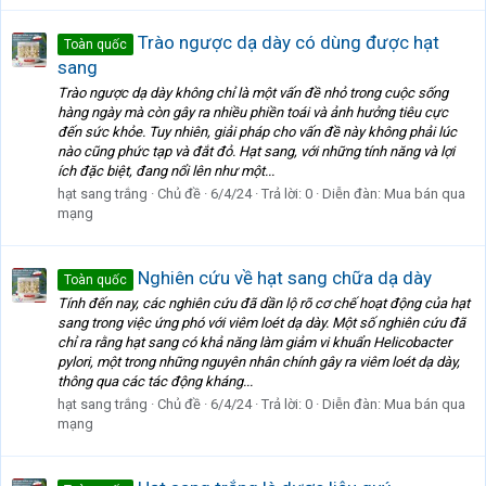
Trào ngược dạ dày có dùng được hạt
Toàn quốc
sang
Trào ngược dạ dày không chỉ là một vấn đề nhỏ trong cuộc sống
hàng ngày mà còn gây ra nhiều phiền toái và ảnh hưởng tiêu cực
đến sức khỏe. Tuy nhiên, giải pháp cho vấn đề này không phải lúc
nào cũng phức tạp và đắt đỏ. Hạt sang, với những tính năng và lợi
ích đặc biệt, đang nổi lên như một...
hạt sang trắng
Chủ đề
6/4/24
Trả lời: 0
Diễn đàn:
Mua bán qua
mạng
Nghiên cứu về hạt sang chữa dạ dày
Toàn quốc
Tính đến nay, các nghiên cứu đã dần lộ rõ cơ chế hoạt động của hạt
sang trong việc ứng phó với viêm loét dạ dày. Một số nghiên cứu đã
chỉ ra rằng hạt sang có khả năng làm giảm vi khuẩn Helicobacter
pylori, một trong những nguyên nhân chính gây ra viêm loét dạ dày,
thông qua các tác động kháng...
hạt sang trắng
Chủ đề
6/4/24
Trả lời: 0
Diễn đàn:
Mua bán qua
mạng