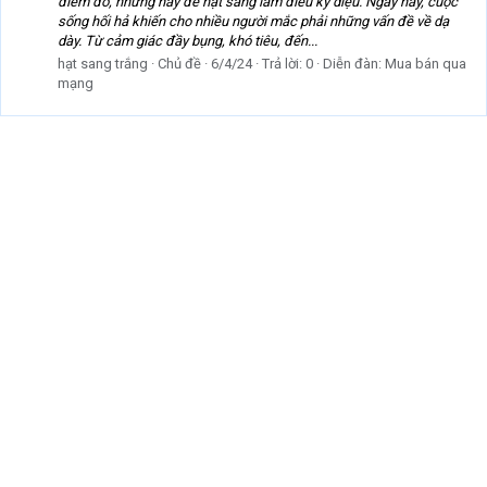
điểm đó, nhưng hãy để hạt sang làm điều kỳ diệu. Ngày nay, cuộc
sống hối hả khiến cho nhiều người mắc phải những vấn đề về dạ
dày. Từ cảm giác đầy bụng, khó tiêu, đến...
hạt sang trắng
Chủ đề
6/4/24
Trả lời: 0
Diễn đàn:
Mua bán qua
mạng