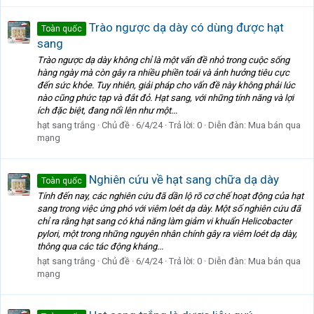
Trào ngược dạ dày có dùng được hạt
Toàn quốc
sang
Trào ngược dạ dày không chỉ là một vấn đề nhỏ trong cuộc sống
hàng ngày mà còn gây ra nhiều phiền toái và ảnh hưởng tiêu cực
đến sức khỏe. Tuy nhiên, giải pháp cho vấn đề này không phải lúc
nào cũng phức tạp và đắt đỏ. Hạt sang, với những tính năng và lợi
ích đặc biệt, đang nổi lên như một...
hạt sang trắng
Chủ đề
6/4/24
Trả lời: 0
Diễn đàn:
Mua bán qua
mạng
Nghiên cứu về hạt sang chữa dạ dày
Toàn quốc
Tính đến nay, các nghiên cứu đã dần lộ rõ cơ chế hoạt động của hạt
sang trong việc ứng phó với viêm loét dạ dày. Một số nghiên cứu đã
chỉ ra rằng hạt sang có khả năng làm giảm vi khuẩn Helicobacter
pylori, một trong những nguyên nhân chính gây ra viêm loét dạ dày,
thông qua các tác động kháng...
hạt sang trắng
Chủ đề
6/4/24
Trả lời: 0
Diễn đàn:
Mua bán qua
mạng