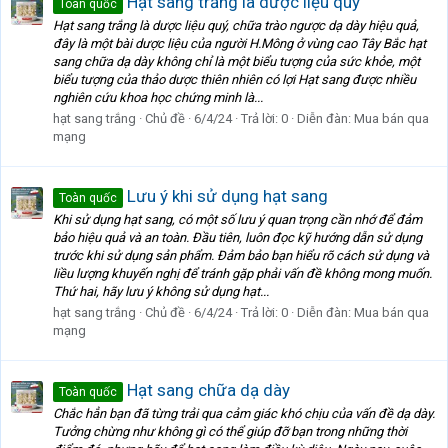
Hạt sang trắng là dược liệu quý
Toàn quốc
Hạt sang trắng là dược liệu quý, chữa trào ngược dạ dày hiệu quả,
đây là một bài dược liệu của người H.Mông ở vùng cao Tây Bắc hạt
sang chữa dạ dày không chỉ là một biểu tượng của sức khỏe, một
biểu tượng của thảo dược thiên nhiên có lợi Hạt sang được nhiều
nghiên cứu khoa học chứng minh là...
hạt sang trắng
Chủ đề
6/4/24
Trả lời: 0
Diễn đàn:
Mua bán qua
mạng
Lưu ý khi sử dụng hạt sang
Toàn quốc
Khi sử dụng hạt sang, có một số lưu ý quan trọng cần nhớ để đảm
bảo hiệu quả và an toàn. Đầu tiên, luôn đọc kỹ hướng dẫn sử dụng
trước khi sử dụng sản phẩm. Đảm bảo bạn hiểu rõ cách sử dụng và
liều lượng khuyến nghị để tránh gặp phải vấn đề không mong muốn.
Thứ hai, hãy lưu ý không sử dụng hạt...
hạt sang trắng
Chủ đề
6/4/24
Trả lời: 0
Diễn đàn:
Mua bán qua
mạng
Hạt sang chữa dạ dày
Toàn quốc
Chắc hẳn bạn đã từng trải qua cảm giác khó chịu của vấn đề dạ dày.
Tưởng chừng như không gì có thể giúp đỡ bạn trong những thời