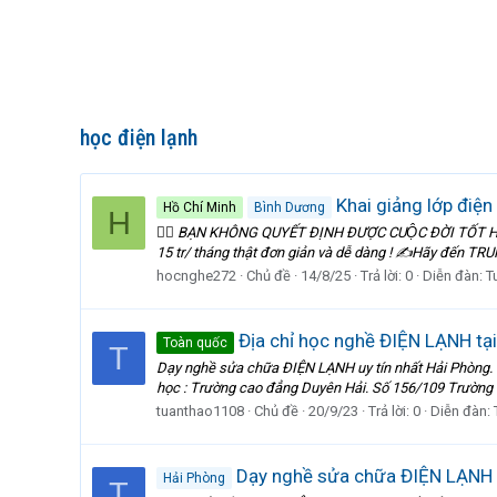
học điện lạnh
Khai giảng lớp điện 
Hồ Chí Minh
Bình Dương
H
🙋‍♂️ BẠN KHÔNG QUYẾT ĐỊNH ĐƯỢC CUỘC ĐỜI TỐT
15 tr/ tháng thật đơn giản và dễ dàng ! ✍️Hãy đến TRU
hocnghe272
Chủ đề
14/8/25
Trả lời: 0
Diễn đàn:
T
Địa chỉ học nghề ĐIỆN LẠNH tạ
Toàn quốc
T
Dạy nghề sửa chữa ĐIỆN LẠNH uy tín nhất Hải Phòng. - L
học : Trường cao đẳng Duyên Hải. Số 156/109 Trường 
tuanthao1108
Chủ đề
20/9/23
Trả lời: 0
Diễn đàn:
Dạy nghề sửa chữa ĐIỆN LẠNH 
Hải Phòng
T