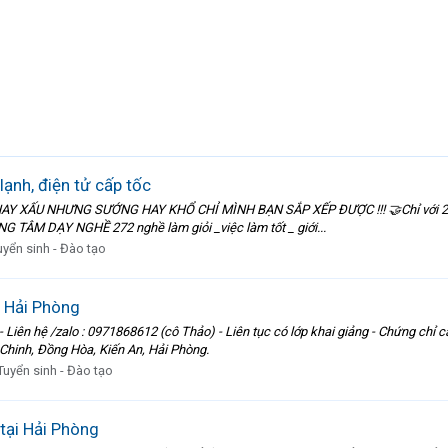
lạnh, điện tử cấp tốc
 HAY XẤU NHƯNG SƯỚNG HAY KHỔ CHỈ MÌNH BẠN SẮP XẾP ĐƯỢC !!! 🤝Chỉ v
NG TÂM DẠY NGHỀ 272 nghề làm giỏi _việc làm tốt _ giới...
uyển sinh - Đào tạo
i Hải Phòng
iên hệ /zalo : 0971868612 (cô Thảo) - Liên tục có lớp khai giảng - Chứng chỉ cấ
Chinh, Đồng Hòa, Kiến An, Hải Phòng.
Tuyển sinh - Đào tạo
tại Hải Phòng