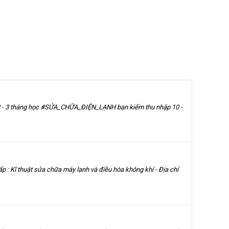
ới 2 - 3 tháng học #SỬA_CHỮA_ĐIỆN_LẠNH bạn kiếm thu nhập 10 -
p : Kĩ thuật sửa chữa máy lạnh và điều hòa không khí - Địa chỉ