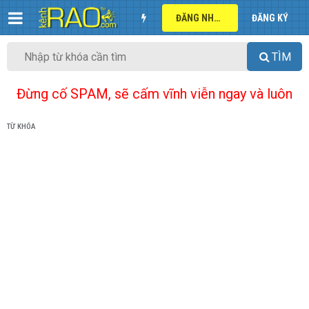
ĐĂNG NHẬP
ĐĂNG KÝ
TÌM
Đừng cố SPAM, sẽ cấm vĩnh viễn ngay và luôn
TỪ KHÓA