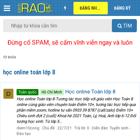
ĐĂNG NHẬP
ĐĂNG KÝ
TÌM
Đừng cố SPAM, sẽ cấm vĩnh viễn ngay và luôn
TỪ KHÓA
học online toán lớp 8
Học online Toán lớp 8
Toàn quốc
Hồ Chí Minh
D
Học online Toán lớp 8-Tương tác trực tiếp với giáo viên Học Toán 8
online cùng giáo viên chuyên toán Điểm 10+, tương tác trực tiếp qua
phần mềm zoom, hotline tư vấn 0933 39 8787 (call/zalo) Điểm 10+
Chiêu sinh đợt 2 (cuối) Khoá hè 2021 Toán, Lý, Hoá, Anh lớp 6-12 Đối
tượng học sinh: Từ lớp 5...
diem10cong
Chủ đề
22/7/21
Trả lời: 0
Diễn đàn:
Tuyển sinh -
Đào tạo