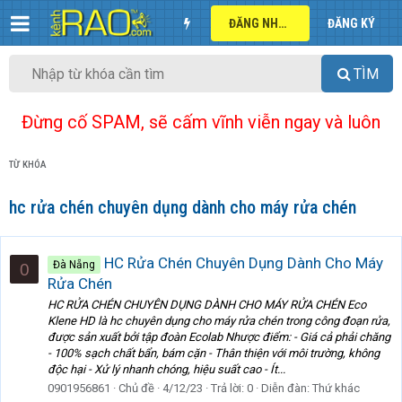
ĐĂNG NHẬP
ĐĂNG KÝ
TÌM
Đừng cố SPAM, sẽ cấm vĩnh viễn ngay và luôn
TỪ KHÓA
hc rửa chén chuyên dụng dành cho máy rửa chén
HC Rửa Chén Chuyên Dụng Dành Cho Máy
Đà Nẵng
0
Rửa Chén
HC RỬA CHÉN CHUYÊN DỤNG DÀNH CHO MÁY RỬA CHÉN Eco
Klene HD là hc chuyên dụng cho máy rửa chén trong công đoạn rửa,
được sản xuất bởi tập đoàn Ecolab Nhược điểm: - Giá cả phải chăng
- 100% sạch chất bẩn, bám cặn - Thân thiện với môi trường, không
độc hại - Xử lý nhanh chóng, hiệu suất cao - Ít...
0901956861
Chủ đề
4/12/23
Trả lời: 0
Diễn đàn:
Thứ khác