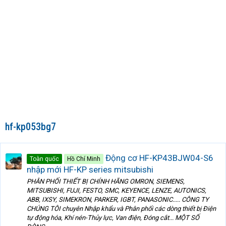
hf-kp053bg7
Động cơ HF-KP43BJW04-S6
Toàn quốc
Hồ Chí Minh
nhập mới HF-KP series mitsubishi
PHÂN PHỐI THIẾT BỊ CHÍNH HÃNG OMRON, SIEMENS,
MITSUBISHI, FUJI, FESTO, SMC, KEYENCE, LENZE, AUTONICS,
ABB, IXSY, SIMEKRON, PARKER, IGBT, PANASONIC..... CÔNG TY
CHÚNG TÔI chuyên Nhập khẩu và Phân phối các dòng thiết bị Điện
tự động hóa, Khí nén-Thủy lực, Van điện, Đóng cắt... MỘT SỐ