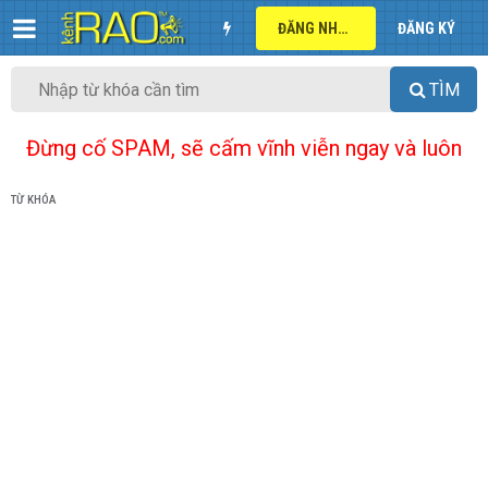
ĐĂNG NHẬP
ĐĂNG KÝ
TÌM
Đừng cố SPAM, sẽ cấm vĩnh viễn ngay và luôn
TỪ KHÓA