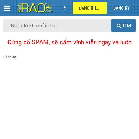
ĐĂNG NHẬP
ĐĂNG KÝ
TÌM
Đừng cố SPAM, sẽ cấm vĩnh viễn ngay và luôn
TỪ KHÓA