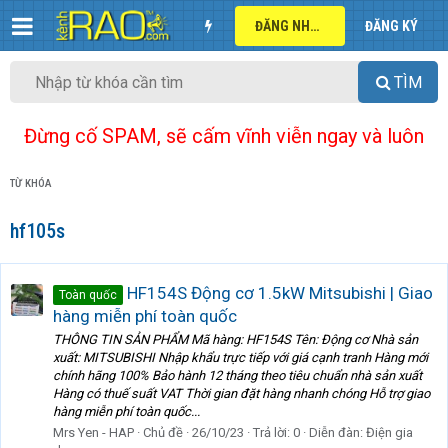
ĐĂNG NHẬP
ĐĂNG KÝ
TÌM
Đừng cố SPAM, sẽ cấm vĩnh viễn ngay và luôn
TỪ KHÓA
hf105s
HF154S Động cơ 1.5kW Mitsubishi | Giao
Toàn quốc
hàng miễn phí toàn quốc
THÔNG TIN SẢN PHẨM Mã hàng: HF154S Tên: Động cơ Nhà sản
xuất: MITSUBISHI Nhập khẩu trực tiếp với giá cạnh tranh Hàng mới
chính hãng 100% Bảo hành 12 tháng theo tiêu chuẩn nhà sản xuất
Hàng có thuế suất VAT Thời gian đặt hàng nhanh chóng Hỗ trợ giao
hàng miễn phí toàn quốc...
Mrs Yen - HAP
Chủ đề
26/10/23
Trả lời: 0
Diễn đàn:
Điện gia