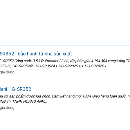
SR352 | bảo hành từ nhà sản xuất
352 Công suất: 3.5 kW Encoder 22-bit, độ phân giải 4.194.304 xung/vòng Tố
52JK, HG-SR3524K, HG-SR3524J, HG-SR202G1H, HG-SR202G1...
 gia dụng
ishi HG-SR352
lòng với sản phẩm được lựa chọn. Cam kết hàng mới 100% Giao hàng toàn quốc, nh
-------- CÔNG TY TNHH HOÀNG ANH...
 gia dụng