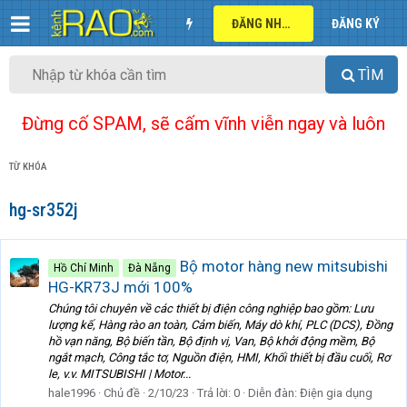
ĐĂNG NHẬP
ĐĂNG KÝ
TÌM
Đừng cố SPAM, sẽ cấm vĩnh viễn ngay và luôn
TỪ KHÓA
hg-sr352j
Bộ motor hàng new mitsubishi
Hồ Chí Minh
Đà Nẵng
HG-KR73J mới 100%
Chúng tôi chuyên về các thiết bị điện công nghiệp bao gồm: Lưu
lượng kế, Hàng rào an toàn, Cảm biến, Máy dò khí, PLC (DCS), Đồng
hồ vạn năng, Bộ biến tần, Bộ định vị, Van, Bộ khởi động mềm, Bộ
ngắt mạch, Công tắc tơ, Nguồn điện, HMI, Khối thiết bị đầu cuối, Rơ
le, v.v. MITSUBISHI | Motor...
hale1996
Chủ đề
2/10/23
Trả lời: 0
Diễn đàn:
Điện gia dụng