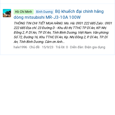
Bộ khuếch đại chính hãng
Hồ Chí Minh
Bình Dương
dòng mitsubishi MR-J3-10A 100W
THÔNG TIN CHI TIẾT MUA HÀNG: Ms. Hà: 0931 222 685 Zalo : 0931
222 685 Địa chỉ: 23 Đường D - Khu đô thị TTHC TP Dĩ An, KP. Nhị
Đồng 2, P. Dĩ An, TP. Dĩ An, Tỉnh Bình Dương, Việt Nam. Văn phòng:
Số 72, Đường 16, Khu TTHC Dĩ An, Kp. Nhị Đồng 2, P. Dĩ An, TP. Dĩ
An, Tỉnh Bình Dương. Cảm ơn Anh...
hale1996
Chủ đề
15/9/23
Trả lời: 0
Diễn đàn:
Điện gia dụng