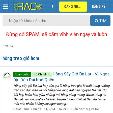
ĐĂNG NHẬP
ĐĂNG KÝ
TÌM
Đừng cố SPAM, sẽ cấm vĩnh viễn ngay và luôn
TỪ KHÓA
hồng treo gió hcm
Hồng Sấy Gió Đà Lạt - Vị Ngọt
Toàn quốc
Hồ Chí Minh
Dịu Dẻo Dai Khó Quên
Hồng sấy gió Đà Lạt hay còn gọi là hồng treo gió, là một trong những
đặc sản độc đáo và nổi tiếng của vùng đất cao nguyên Đà Lạt. Sự
kết hợp hoàn hảo giữa những trái hồng căng mọng, được trồng tại
Đà Lạt, và công nghệ chế biến truyền thống từ Nhật Bản đã tạo ra
một sản phẩm không chỉ ngon miệng...
Dalat Farm
Chủ đề
11/9/24
Trả lời: 0
Diễn đàn:
Mẹ và Bé