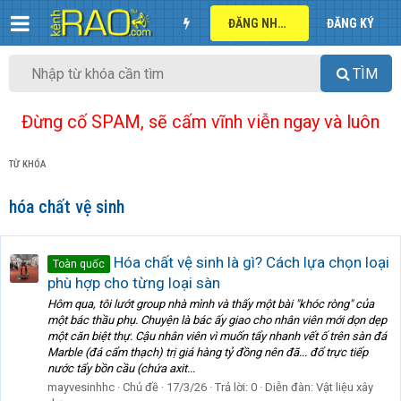
ĐĂNG NHẬP
ĐĂNG KÝ
TÌM
Đừng cố SPAM, sẽ cấm vĩnh viễn ngay và luôn
TỪ KHÓA
hóa chất vệ sinh
Hóa chất vệ sinh là gì? Cách lựa chọn loại
Toàn quốc
phù hợp cho từng loại sàn
Hôm qua, tôi lướt group nhà mình và thấy một bài "khóc ròng" của
một bác thầu phụ. Chuyện là bác ấy giao cho nhân viên mới dọn dẹp
một căn biệt thự. Cậu nhân viên vì muốn tẩy nhanh vết ố trên sàn đá
Marble (đá cẩm thạch) trị giá hàng tỷ đồng nên đã... đổ trực tiếp
nước tẩy bồn cầu (chứa axit...
mayvesinhhc
Chủ đề
17/3/26
Trả lời: 0
Diễn đàn:
Vật liệu xây