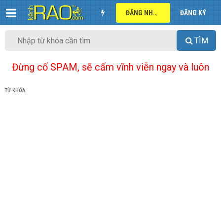
ĐĂNG NHẬP
ĐĂNG KÝ
TÌM
Đừng cố SPAM, sẽ cấm vĩnh viễn ngay và luôn
TỪ KHÓA