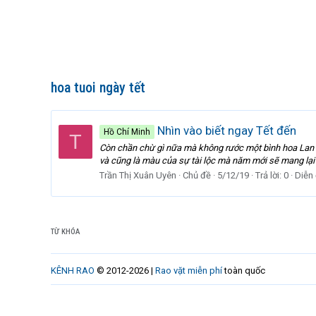
hoa tuoi ngày tết
Nhìn vào biết ngay Tết đến
Hồ Chí Minh
T
Còn chần chừ gì nữa mà không rước một bình hoa Lan v
và cũng là màu của sự tài lộc mà năm mới sẽ mang lại 
Trần Thị Xuân Uyên
Chủ đề
5/12/19
Trả lời: 0
Diễn
TỪ KHÓA
KÊNH RAO
© 2012-2026 |
Rao vặt miễn phí
toàn quốc