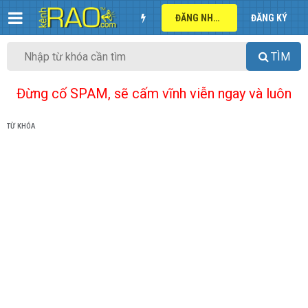
ĐĂNG NHẬP
ĐĂNG KÝ
TÌM
Đừng cố SPAM, sẽ cấm vĩnh viễn ngay và luôn
TỪ KHÓA