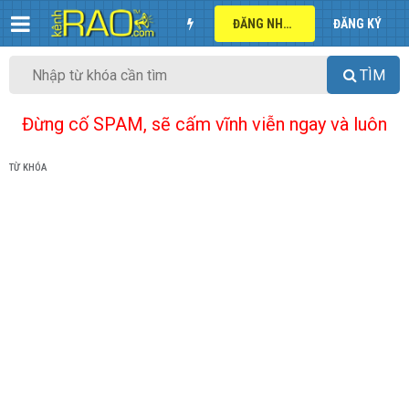
ĐĂNG NHẬP
ĐĂNG KÝ
TÌM
Đừng cố SPAM, sẽ cấm vĩnh viễn ngay và luôn
TỪ KHÓA