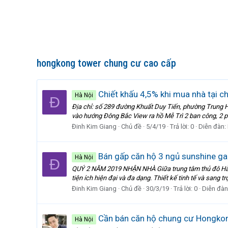
hongkong tower chung cư cao cấp
Chiết khấu 4,5% khi mua nhà tại c
Hà Nội
Đ
Địa chỉ: số 289 đường Khuất Duy Tiến, phường Trung H
vào hướng Đông Bắc View ra hồ Mễ Trì 2 ban công, 2 p
Đinh Kim Giang
Chủ đề
5/4/19
Trả lời: 0
Diễn đàn:
Bán gấp căn hộ 3 ngủ sunshine g
Hà Nội
Đ
QUÝ 2 NĂM 2019 NHẬN NHÀ Giữa trung tâm thủ đô Hà Nộ
tiện ích hiện đại và đa dạng. Thiết kế tinh tế và sang 
Đinh Kim Giang
Chủ đề
30/3/19
Trả lời: 0
Diễn đàn
Cần bán căn hộ chung cư Hongko
Hà Nội