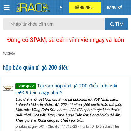
ĐĂNG NHẬP
ĐĂNG KÝ
TÌM
Đừng cố SPAM, sẽ cấm vĩnh viễn ngay và luôn
TỪ KHÓA
hộp bảo quản xì gà 200 điếu
Tại sao hộp ủ xì gà 200 điếu Lubinski
Toàn quốc
ra959 bán chạy nhất?
Đặc điểm nổi bật Hộp giữ ẩm xì gà Lubinski RA 959 Nhãn hiệu:
Lubinski Mã sản phẩm: RA 959 - Limited (200 chiếc toàn thế giới)
Màu sắc: Vàng Gold Sức chứa: ~200 điếu phụ thuộc kích thước
điếu xì gà Họa tiết: Trơn, Caro, Logo Tiện ích: Đồng hồ đo độ ẩm,
khay giữ ẩm, Khóa riêng tư Chất liệu: Gỗ...
phukienxigavip01
Chủ đề
11/12/23
Trả lời: 0
Diễn đàn:
Thứ