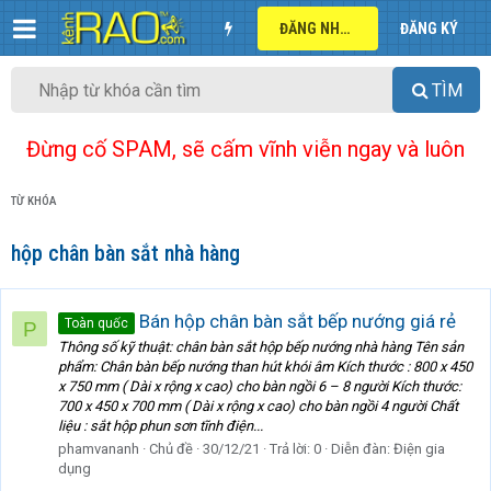
ĐĂNG NHẬP
ĐĂNG KÝ
TÌM
Đừng cố SPAM, sẽ cấm vĩnh viễn ngay và luôn
TỪ KHÓA
hộp chân bàn sắt nhà hàng
Bán hộp chân bàn sắt bếp nướng giá rẻ
Toàn quốc
P
Thông số kỹ thuật: chân bàn sắt hộp bếp nướng nhà hàng Tên sản
phẩm: Chân bàn bếp nướng than hút khói âm Kích thước : 800 x 450
x 750 mm ( Dài x rộng x cao) cho bàn ngồi 6 – 8 người Kích thước:
700 x 450 x 700 mm ( Dài x rộng x cao) cho bàn ngồi 4 người Chất
liệu : sắt hộp phun sơn tĩnh điện...
phamvananh
Chủ đề
30/12/21
Trả lời: 0
Diễn đàn:
Điện gia
dụng