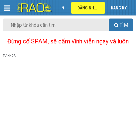
ĐĂNG NHẬP
ĐĂNG KÝ
TÌM
Đừng cố SPAM, sẽ cấm vĩnh viễn ngay và luôn
TỪ KHÓA