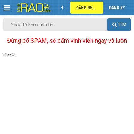
ĐĂNG NHẬP
ĐĂNG KÝ
TÌM
Đừng cố SPAM, sẽ cấm vĩnh viễn ngay và luôn
TỪ KHÓA