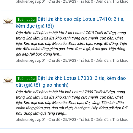
phukienxigavip01
Chủ đề
25/9/23
Trả lời: 0
Diễn đàn:
Thứ khác
Bật lửa khò cao cấp Lotus L7410: 2 tia,
Toàn quốc
kèm đục (giá tốt)
Đặc điểm nổi bật của bật lửa 2 tia Lotus L7410 Thiết kế đẹp, sang
trọng, lịch lãm. 2 tia lửa khò xanh trọng cực mạnh, cực bền. Chất
liệu: Kim loại cao cấp Màu sắc: Đen, xám, bạc, vàng, đỏ đồng. Tiện
ích: điều chỉnh tăng giảm gas, kèm đục xì gà, ô soi gas. Hộp đóng
gói đẹp full box, đùng làm...
phukienxigavip01
Chủ đề
25/9/23
Trả lời: 0
Diễn đàn:
Thứ khác
Bật lửa khò Lotus L7000: 3 tia, kèm dao
Toàn quốc
cắt (giá tốt, giao nhanh)
Đặc điểm nổi bật của bật lửa khò Lotus L7000 Thiết kế đẹp, sang
trọng, lịch lãm. 3 tia lửa khò xanh trọng cực mạnh, cực bền. Chất
liệu: Kim loại cao cấp Màu sắc: Đen, bạc, đỏ, vàng. Tiện ích: điều
chỉnh tăng giảm gas, dao cắt xì gà, ô soi gas. Hộp đóng gói đẹp full
box, đùng làm quà tặng sang...
phukienxigavip01
Chủ đề
25/9/23
Trả lời: 0
Diễn đàn:
Thứ khác