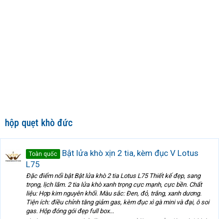
hộp quẹt khò đức
Bật lửa khò xịn 2 tia, kèm đục V Lotus
Toàn quốc
L75
Đặc điểm nổi bật Bật lửa khò 2 tia Lotus L75 Thiết kế đẹp, sang
trọng, lịch lãm. 2 tia lửa khò xanh trọng cực mạnh, cực bền. Chất
liệu: Hợp kim nguyên khối. Màu sắc: Đen, đỏ, trắng, xanh dương.
Tiện ích: điều chỉnh tăng giảm gas, kèm đục xì gà mini và đại, ô soi
gas. Hộp đóng gói đẹp full box...