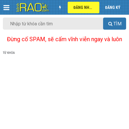
ĐĂNG NHẬP
ĐĂNG KÝ
TÌM
Đừng cố SPAM, sẽ cấm vĩnh viễn ngay và luôn
TỪ KHÓA