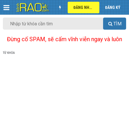
ĐĂNG NHẬP
ĐĂNG KÝ
TÌM
Đừng cố SPAM, sẽ cấm vĩnh viễn ngay và luôn
TỪ KHÓA