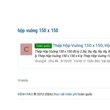
hộp vuông 150 x 150
Thép Hộp Vuông 150 x 150, Hộ
Toàn quốc
C
Thép Hộp Vuông 150 x 150 độ ly 2.5ly, 3ly, 4ly, 5ly, 6l
ly Thép Hộp Vuông 150 x 150 x 6 ly Thép Hộp Vuông 150
chungst
Chủ đề
9/10/20
Trả lời: 0
Diễn đàn:
Vật li
TỪ KHÓA
KÊNH RAO
© 2012-2026 |
Rao vặt miễn phí
toàn quốc