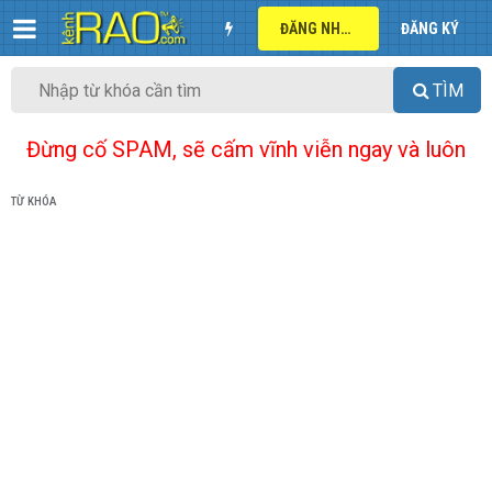
ĐĂNG NHẬP
ĐĂNG KÝ
TÌM
Đừng cố SPAM, sẽ cấm vĩnh viễn ngay và luôn
TỪ KHÓA