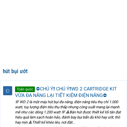
hút bụi ướt
⛔CHÚ Ý❗ CHÚ Ý❗WD 2 CARTRIDGE KIT
Toàn quốc
Đ
VỪA ĐA NĂNG LẠI TIẾT KIỆM ĐIỆN NĂNG⛔
💯 WD 2 là một máy hút bụi đa năng, điện năng tiêu thụ chỉ 1.000
watt, tuy lượng điện tiêu thụ thấp nhưng công suất mang lại mạnh
mẽ như các dòng 1.200 watt 💯 🔺Bàn hút được thiết kế tối tân đạt
hiệu quả làm sạch hoàn hảo, đánh bay bụi bẩn dù khô hay ướt, thô
hay mịn 🔺Thiết kế khéo léo, nơi đặt...