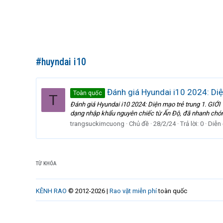
#huyndai i10
Đánh giá Hyundai i10 2024: Diệ
Toàn quốc
T
Đánh giá Hyundai i10 2024: Diện mạo trẻ trung 1. GI
dạng nhập khẩu nguyên chiếc từ Ấn Độ, đã nhanh chóng
trangsuckimcuong
Chủ đề
28/2/24
Trả lời: 0
Diễn
TỪ KHÓA
KÊNH RAO
© 2012-2026 |
Rao vặt miễn phí
toàn quốc