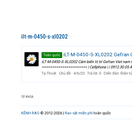
ilt-m-0450-s-xl0202
iLT-M-0450-S-XL0202 Gefran Cả
Toàn quốc
iLT-M-0450-S-XL0202 Cảm biến Vị trí Gefran Viet nam Ge
====================== | Cellphone | | 0912.30.05.49 | |
Tạ Thoát
Chủ đề
4/6/20
Trả lời: 0
Diễn đàn:
Điện t
TỪ KHÓA
KÊNH RAO
© 2012-2026 |
Rao vặt miễn phí
toàn quốc