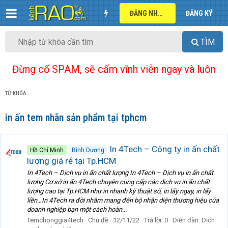
ĐĂNG NHẬP
ĐĂNG KÝ
TÌM
Đừng cố SPAM, sẽ cấm vĩnh viễn ngay và luôn
TỪ KHÓA
in ấn tem nhãn sản phẩm tại tphcm
In 4Tech – Công ty in ấn chất
Hồ Chí Minh
Bình Dương
lượng giá rẻ tại Tp.HCM
In 4Tech – Dịch vụ in ấn chất lượng In 4Tech – Dịch vụ in ấn chất
lượng Cơ sở in ấn 4Tech chuyên cung cấp các dịch vụ in ấn chất
lượng cao tại Tp.HCM như in nhanh kỹ thuật số, in lấy ngay, in lấy
liền…In 4Tech ra đời nhằm mang đến bộ nhận diện thương hiệu của
doanh nghiệp bạn một cách hoàn...
Temchonggia4tech
Chủ đề
12/11/22
Trả lời: 0
Diễn đàn:
Dịch