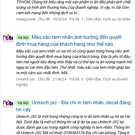
TP.HCM. Chúng tôi hiểu rằng mỗi sản phẩm in ấn đều phản ánh chất
lượng và hình ảnh thương hiệu của doanh nghiệp. Vì vậy, In Sài Gòn
cam kết mang đến những dịch vụ in...
insaigon68
Chủ đề
10/9/24
Trả lời: 1
Diễn đàn:
Dịch vụ cá nhân
Màu sắc tem nhãn ảnh hưởng đến quyết
Hà Nội
định mua hàng của khách hàng như thế nào
Màu sắc của tem nhãn có vai trò vô cùng quan trọng trong việc ảnh
hưởng đến quyết định mua hàng của khách hàng. Đây là yếu tố đầu
tiên mà người tiêu dùng nhìn thấy và có thể tạo ra ấn tượng mạnh mẽ
ngay từ cái nhìn đầu tiên. Thứ nhất, màu sắc của tem nhãn giúp tạo
ra một cảm xúc nhất định. Mỗi...
Unitech jsc
Chủ đề
21/8/24
Trả lời: 0
Diễn đàn:
Dịch vụ doanh
nghiệp
Unitech jsc - Địa chỉ in tem nhãn, decal đáng
Hà Nội
tin cậy
Unitech JSC là một trong những công ty in ấn tem nhãn uy tín tại Hà
Nội. Dưới đây là một số thông tin và lý do tại sao Unitech JSC lại
được đánh giá cao trong ngành công nghiệp in tem nhãn: Thông tin
về Unitech JSC Mã số thuế: 0106565176 Địa chỉ văn phòng: Tầng 6