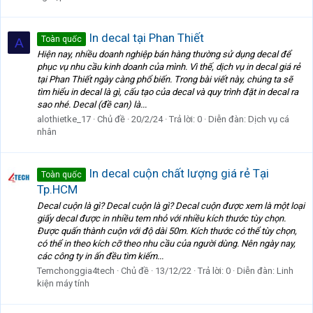
In decal tại Phan Thiết
Toàn quốc
A
Hiện nay, nhiều doanh nghiệp bán hàng thường sử dụng decal để
phục vụ nhu cầu kinh doanh của mình. Vì thế, dịch vụ in decal giá rẻ
tại Phan Thiết ngày càng phổ biến. Trong bài viết này, chúng ta sẽ
tìm hiểu in decal là gì, cấu tạo của decal và quy trình đặt in decal ra
sao nhé. Decal (đề can) là...
alothietke_17
Chủ đề
20/2/24
Trả lời: 0
Diễn đàn:
Dịch vụ cá
nhân
In decal cuộn chất lượng giá rẻ Tại
Toàn quốc
Tp.HCM
Decal cuộn là gì? Decal cuộn là gì? Decal cuộn được xem là một loại
giấy decal được in nhiều tem nhỏ với nhiều kích thước tùy chọn.
Được quấn thành cuộn với độ dài 50m. Kích thước có thể tùy chọn,
có thể in theo kích cỡ theo nhu cầu của người dùng. Nên ngày nay,
các công ty in ấn đều tìm kiếm...
Temchonggia4tech
Chủ đề
13/12/22
Trả lời: 0
Diễn đàn:
Linh
kiện máy tính