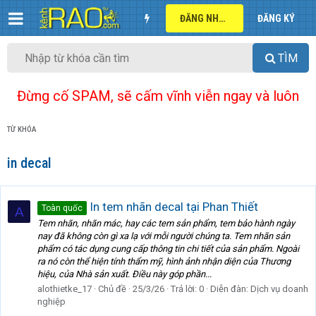
ĐĂNG NHẬP
ĐĂNG KÝ
TÌM
Đừng cố SPAM, sẽ cấm vĩnh viễn ngay và luôn
TỪ KHÓA
in decal
In tem nhãn decal tại Phan Thiết
Toàn quốc
A
Tem nhãn, nhãn mác, hay các tem sản phẩm, tem bảo hành ngày
nay đã không còn gì xa lạ với mỗi người chúng ta. Tem nhãn sản
phẩm có tác dụng cung cấp thông tin chi tiết của sản phẩm. Ngoài
ra nó còn thể hiện tính thẩm mỹ, hình ảnh nhận diện của Thương
hiệu, của Nhà sản xuất. Điều này góp phần...
alothietke_17
Chủ đề
25/3/26
Trả lời: 0
Diễn đàn:
Dịch vụ doanh
nghiệp