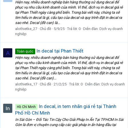
Hiện nay, nhiều doanh nghiệp bán hàng thường sử dụng decal để
phục vụ nhu cầu kinh doanh của mình. Vì thế, dịch vụ in decal giá rẻ
tại Phan Thiết ngày càng phổ biến. Trong bài viết này, chúng ta sẽ
tìm hiểu in decal là gì, cấu tạo của decal và quy trình đặt in decal ra
sao nhé. Decal (đề can) là...
alothietke_27
Chủ đề
5/9/25
Trả lời: 0
Diễn đàn:
Dịch vụ doanh
nghiệp
In decal tại Phan Thiết
Toàn quốc
A
Hiện nay, nhiều doanh nghiệp bán hàng thường sử dụng decal để
phục vụ nhu cầu kinh doanh của mình. Vì thế, dịch vụ in decal giá rẻ
tại Phan Thiết ngày càng phổ biến. Trong bài viết này, chúng ta sẽ
tìm hiểu in decal là gì, cấu tạo của decal và quy trình đặt in decal ra
sao nhé. Decal (đề can)...
alothietke_17
Chủ đề
21/2/25
Trả lời: 0
Diễn đàn:
Dịch vụ doanh
nghiệp
In decal, in tem nhãn giá rẻ tại Thành
Hồ Chí Minh
Phố Hồ Chí Minh
In Sài Gòn – Đối Tác Tin Cậy Cho Giải Pháp In Ấn Tại TP.HCM In Sài
Gòn là đơn vị chuyên cung cấp các giải pháp in ấn hàng đầu tại