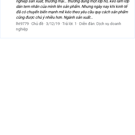
nghiệp sản xuất, thương mại… thường dùng một lớp hồ, keo làm lớp
dán tem nhãn của mình lên sản phẩm. Nhưng ngày nay khi kinh tế
đã có chuyển biến mạnh mẽ kéo theo yêu cầu quy cách sản phẩm
cũng được chú ý nhiều hơn. Ngành sản xuất...
lht9779
Chủ đề
3/12/19
Trả lời: 1
Diễn đàn:
Dịch vụ doanh
nghiệp