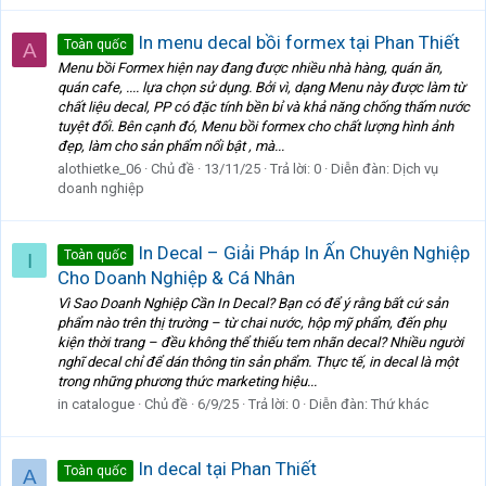
In menu decal bồi formex tại Phan Thiết
Toàn quốc
A
Menu bồi Formex hiện nay đang được nhiều nhà hàng, quán ăn,
quán cafe, .... lựa chọn sử dụng. Bởi vì, dạng Menu này được làm từ
chất liệu decal, PP có đặc tính bền bỉ và khả năng chống thấm nước
tuyệt đối. Bên cạnh đó, Menu bồi formex cho chất lượng hình ảnh
đẹp, làm cho sản phẩm nổi bật , mà...
alothietke_06
Chủ đề
13/11/25
Trả lời: 0
Diễn đàn:
Dịch vụ
doanh nghiệp
In Decal – Giải Pháp In Ấn Chuyên Nghiệp
Toàn quốc
I
Cho Doanh Nghiệp & Cá Nhân
Vì Sao Doanh Nghiệp Cần In Decal? Bạn có để ý rằng bất cứ sản
phẩm nào trên thị trường – từ chai nước, hộp mỹ phẩm, đến phụ
kiện thời trang – đều không thể thiếu tem nhãn decal? Nhiều người
nghĩ decal chỉ để dán thông tin sản phẩm. Thực tế, in decal là một
trong những phương thức marketing hiệu...
in catalogue
Chủ đề
6/9/25
Trả lời: 0
Diễn đàn:
Thứ khác
In decal tại Phan Thiết
Toàn quốc
A