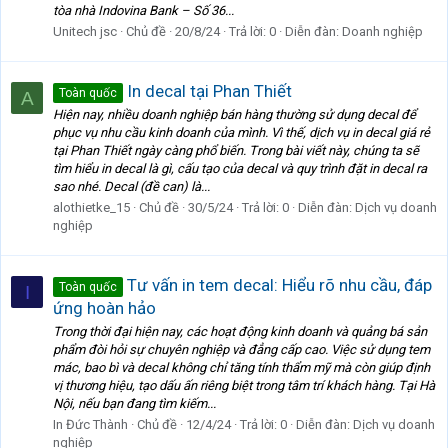
tòa nhà Indovina Bank – Số 36...
Unitech jsc
Chủ đề
20/8/24
Trả lời: 0
Diễn đàn:
Doanh nghiệp
In decal tại Phan Thiết
Toàn quốc
A
Hiện nay, nhiều doanh nghiệp bán hàng thường sử dụng decal để
phục vụ nhu cầu kinh doanh của mình. Vì thế, dịch vụ in decal giá rẻ
tại Phan Thiết ngày càng phổ biến. Trong bài viết này, chúng ta sẽ
tìm hiểu in decal là gì, cấu tạo của decal và quy trình đặt in decal ra
sao nhé. Decal (đề can) là...
alothietke_15
Chủ đề
30/5/24
Trả lời: 0
Diễn đàn:
Dịch vụ doanh
nghiệp
Tư vấn in tem decal: Hiểu rõ nhu cầu, đáp
Toàn quốc
I
ứng hoàn hảo
Trong thời đại hiện nay, các hoạt động kinh doanh và quảng bá sản
phẩm đòi hỏi sự chuyên nghiệp và đẳng cấp cao. Việc sử dụng tem
mác, bao bì và decal không chỉ tăng tính thẩm mỹ mà còn giúp định
vị thương hiệu, tạo dấu ấn riêng biệt trong tâm trí khách hàng. Tại Hà
Nội, nếu bạn đang tìm kiếm...
In Đức Thành
Chủ đề
12/4/24
Trả lời: 0
Diễn đàn:
Dịch vụ doanh
nghiệp