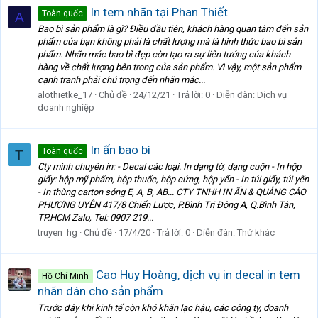
In tem nhãn tại Phan Thiết
Toàn quốc
A
Bao bì sản phẩm là gì? Điều đầu tiên, khách hàng quan tâm đến sản
phẩm của bạn không phải là chất lượng mà là hình thức bao bì sản
phẩm. Nhãn mác bao bì đẹp còn tạo ra sự liên tưởng của khách
hàng về chất lượng bên trong của sản phẩm. Vì vậy, một sản phẩm
cạnh tranh phải chú trọng đến nhãn mác...
alothietke_17
Chủ đề
24/12/21
Trả lời: 0
Diễn đàn:
Dịch vụ
doanh nghiệp
In ấn bao bì
Toàn quốc
T
Cty mình chuyên in: - Decal các loại. In dạng tờ, dạng cuộn - In hộp
giấy: hộp mỹ phẩm, hộp thuốc, hộp cứng, hộp yến - In túi giấy, túi yến
- In thùng carton sóng E, A, B, AB... CTY TNHH IN ẤN & QUẢNG CÁO
PHƯỢNG UYÊN 417/8 Chiến Lược, P.Bình Trị Đông A, Q.Bình Tân,
TP.HCM Zalo, Tel: 0907 219...
truyen_hg
Chủ đề
17/4/20
Trả lời: 0
Diễn đàn:
Thứ khác
Cao Huy Hoàng, dịch vụ in decal in tem
Hồ Chí Minh
nhãn dán cho sản phẩm
Trước đây khi kinh tế còn khó khăn lạc hậu, các công ty, doanh