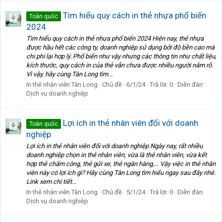
Tìm hiểu quy cách in thẻ nhựa phổ biến
Toàn quốc
2024
Tìm hiểu quy cách in thẻ nhựa phổ biến 2024 Hiện nay, thẻ nhựa
được hầu hết các công ty, doanh nghiệp sử dụng bởi độ bền cao mà
chi phí lại hợp lý. Phổ biến như vậy nhưng các thông tin như chất liệu,
kích thước, quy cách in của thẻ vẫn chưa được nhiều người nắm rõ.
Vì vậy, hãy cùng Tân Long tìm...
In thẻ nhân viên Tân Long
Chủ đề
6/1/24
Trả lời: 0
Diễn đàn:
Dịch vụ doanh nghiệp
Lợi ích in thẻ nhân viên đối với doanh
Toàn quốc
nghiệp
Lợi ích in thẻ nhân viên đối với doanh nghiệp Ngày nay, rất nhiều
doanh nghiệp chọn in thẻ nhân viên, vừa là thẻ nhân viên, vừa kết
hợp thẻ chấm công, thẻ gửi xe, thẻ ngân hàng,… Vậy việc in thẻ nhân
viên này có lợi ích gì? Hãy cùng Tân Long tìm hiểu ngay sau đây nhé.
Link xem chi tiết...
In thẻ nhân viên Tân Long
Chủ đề
5/1/24
Trả lời: 0
Diễn đàn:
Dịch vụ doanh nghiệp