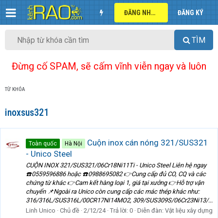
ĐĂNG NHẬP
ĐĂNG KÝ
TÌM
Đừng cố SPAM, sẽ cấm vĩnh viễn ngay và luôn
TỪ KHÓA
inoxsus321
Cuộn inox cán nóng 321/SUS321
Toàn quốc
Hà Nội
- Unico Steel
CUỘN INOX 321/SUS321/06Cr18Ni11Ti - Unico Steel Liên hệ ngay
☎️0559596886 hoặc ☎️0988695082 👉Cung cấp đủ CO, CQ và các
chứng từ khác 👉Cam kết hàng loại 1, giá tại xưởng 👉Hỗ trợ vận
chuyển 📌Ngoài ra Unico còn cung cấp các mác thép khác như:
316/316L/SUS316L/00CR17NI14MO2, 309/SUS309S/06Cr23Ni13/...
Linh Unico
Chủ đề
2/12/24
Trả lời: 0
Diễn đàn:
Vật liệu xây dựng