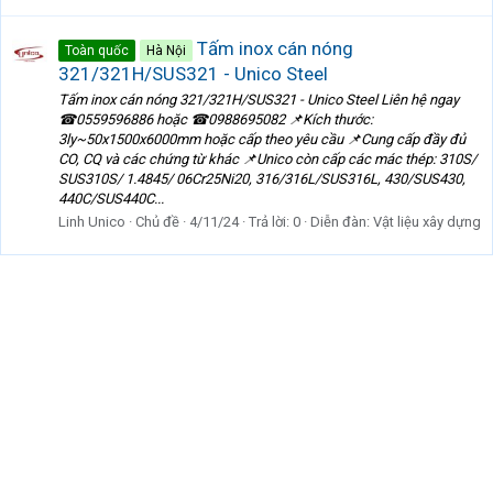
Tấm inox cán nóng
Toàn quốc
Hà Nội
321/321H/SUS321 - Unico Steel
Tấm inox cán nóng 321/321H/SUS321 - Unico Steel Liên hệ ngay
☎0559596886 hoặc ☎0988695082 📌Kích thước:
3ly~50x1500x6000mm hoặc cấp theo yêu cầu 📌Cung cấp đầy đủ
CO, CQ và các chứng từ khác 📌Unico còn cấp các mác thép: 310S/
SUS310S/ 1.4845/ 06Cr25Ni20, 316/316L/SUS316L, 430/SUS430,
440C/SUS440C...
Linh Unico
Chủ đề
4/11/24
Trả lời: 0
Diễn đàn:
Vật liệu xây dựng