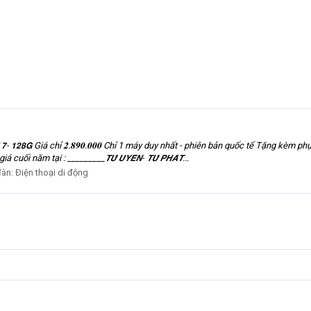
 𝟳- 𝟭𝟮𝟴𝗚 Giá chỉ 𝟐.𝟖𝟗𝟎.𝟎𝟎𝟎 Chỉ 1 máy duy nhất - phiên bản quốc tế Tặng k
m tại : _________𝙏𝙐̛́ 𝙐𝙔𝙀̂𝙉- 𝙏𝙐̛́ 𝙋𝙃𝘼́𝙏...
đàn:
Điện thoại di động