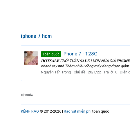
iphone 7 hcm
iPhone 7 - 128G
Toàn quốc
𝐇𝐎𝐓𝐒𝐀𝐋𝐄 CUỐI TUẦN 𝐒𝐀𝐋𝐄 LUÔN NỮA GIÁ 𝗜𝗣𝗛𝗢𝗡
nhanh tay nhé Thêm nhiều dòng máy đang được giảm giá cuối nă
Nguyễn Tấn Trọng
Chủ đề
20/1/22
Trả lời: 0
Diễn 
TỪ KHÓA
KÊNH RAO
© 2012-2026 |
Rao vặt miễn phí
toàn quốc