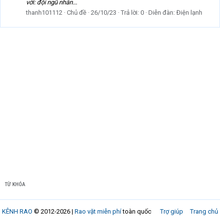
với: đội ngũ nhân...
thanh101112
Chủ đề
26/10/23
Trả lời: 0
Diễn đàn:
Điện lạnh
TỪ KHÓA
KÊNH RAO
© 2012-2026 |
Rao vặt miễn phí
toàn quốc
Trợ giúp
Trang chủ