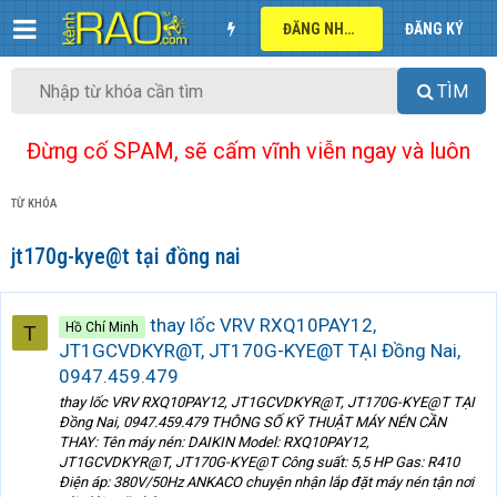
ĐĂNG NHẬP
ĐĂNG KÝ
TÌM
Đừng cố SPAM, sẽ cấm vĩnh viễn ngay và luôn
TỪ KHÓA
jt170g-kye@t tại đồng nai
thay lốc VRV RXQ10PAY12,
Hồ Chí Minh
T
JT1GCVDKYR@T, JT170G-KYE@T TẠI Đồng Nai,
0947.459.479
thay lốc VRV RXQ10PAY12, JT1GCVDKYR@T, JT170G-KYE@T TẠI
Đồng Nai, 0947.459.479 THÔNG SỐ KỸ THUẬT MÁY NÉN CẦN
THAY: Tên máy nén: DAIKIN Model: RXQ10PAY12,
JT1GCVDKYR@T, JT170G-KYE@T Công suất: 5,5 HP Gas: R410
Điện áp: 380V/50Hz ANKACO chuyện nhận lắp đặt máy nén tận nơi