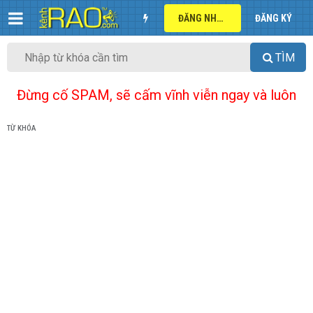
ĐĂNG NHẬP
ĐĂNG KÝ
TÌM
Đừng cố SPAM, sẽ cấm vĩnh viễn ngay và luôn
TỪ KHÓA