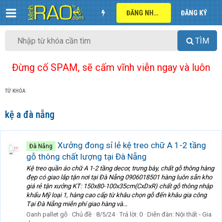
ĐĂNG NHẬP
ĐĂNG KÝ
TÌM
Đừng cố SPAM, sẽ cấm vĩnh viễn ngay và luôn
TỪ KHÓA
kệ a đà nẵng
Xưởng đong sỉ lẻ kệ treo chữ A 1-2 tầng
Đà Nẵng
gỗ thông chất lượng tại Đà Nẵng
Kệ treo quần áo chữ A 1-2 tầng decor, trưng bày, chất gỗ thông hàng
đẹp có giao lắp tận nơi tại Đà Nẵng 0906018501 hàng luôn sẵn kho
giá rẻ tận xưởng KT: 150x80-100x35cm(CxDxR) chất gỗ thông nhập
khẩu Mỹ loại 1, hàng cao cấp từ khâu chọn gỗ đến khâu gia công
Tại Đà Nẵng miễn phí giao hàng và...
Oanh pallet gỗ
Chủ đề
8/5/24
Trả lời: 0
Diễn đàn:
Nội thất - Gia