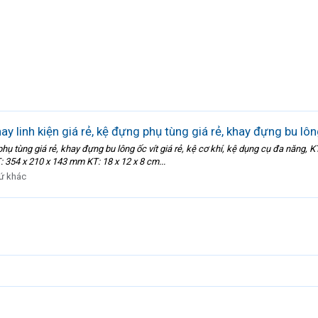
y linh kiện giá rẻ, kệ đựng phụ tùng giá rẻ, khay đựng bu lông
 phụ tùng giá rẻ, khay đựng bu lông ốc vít giá rẻ, kệ cơ khí, kệ dụng cụ đa năn
354 x 210 x 143 mm KT: 18 x 12 x 8 cm...
ứ khác