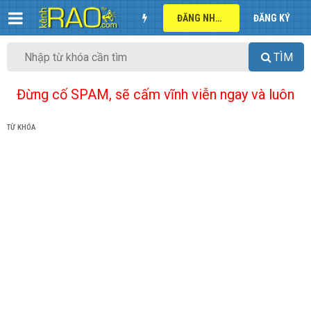
ĐĂNG NHẬP
ĐĂNG KÝ
TÌM
Đừng cố SPAM, sẽ cấm vĩnh viễn ngay và luôn
TỪ KHÓA