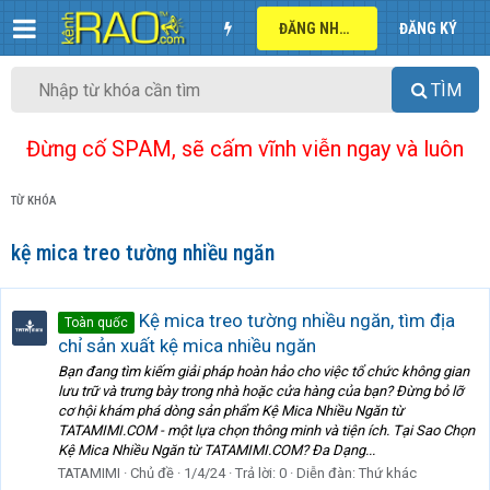
ĐĂNG NHẬP
ĐĂNG KÝ
TÌM
Đừng cố SPAM, sẽ cấm vĩnh viễn ngay và luôn
TỪ KHÓA
kệ mica treo tường nhiều ngăn
Kệ mica treo tường nhiều ngăn, tìm địa
Toàn quốc
chỉ sản xuất kệ mica nhiều ngăn
Bạn đang tìm kiếm giải pháp hoàn hảo cho việc tổ chức không gian
lưu trữ và trưng bày trong nhà hoặc cửa hàng của bạn? Đừng bỏ lỡ
cơ hội khám phá dòng sản phẩm Kệ Mica Nhiều Ngăn từ
TATAMIMI.COM - một lựa chọn thông minh và tiện ích. Tại Sao Chọn
Kệ Mica Nhiều Ngăn từ TATAMIMI.COM? Đa Dạng...
TATAMIMI
Chủ đề
1/4/24
Trả lời: 0
Diễn đàn:
Thứ khác