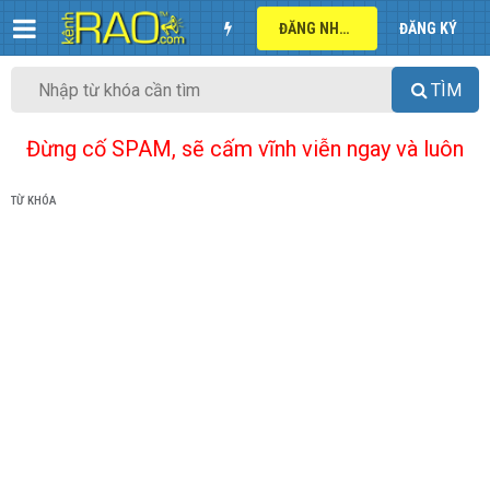
ĐĂNG NHẬP
ĐĂNG KÝ
TÌM
Đừng cố SPAM, sẽ cấm vĩnh viễn ngay và luôn
TỪ KHÓA