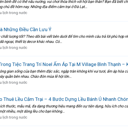
ên bình để có thể nấu nướng, vui chơi thỏa thích với hội bạn thân? Bạn đã biế
ng chủ đề hôm nay. Những địa điểm cắm trại ở Đà Lạt...
u lịch trong nước
Và Những Điều Cần Lưu Ý
 chất lượng tốt? Theo dõi bài viết bên dưới để tìm cho mình câu trả lời phù hợp nh
ã ngoại, thiết bị decor khác nhau. Có...
u lịch trong nước
rong Tiệc Trang Trí Noel Ấm Áp Tại M Village Bình Thạnh –
ông gian sống của bạn thêm đặc sắc, ngập tràn không khí vui tươi, ấm áp hòa cùn
ây quần bên nhau. Chào đón mùa lễ hội lớn...
u lịch trong nước
o Thuê Lều Cắm Trại – 4 Bước Dựng Lều Bánh Ú Nhanh Chó
g kích thước, mẫu mã, đa dạng thương hiệu mang đến sự tiện dụng, hữu ích cho các
 một nhiều, một dòng lều cho bạn không...
u lịch trong nước