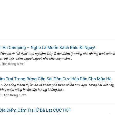
rị An Camping – Nghe Là Muốn Xách Balo Đi Ngay!
oạch đi “xê dịch”, trải nghiệm. Đây là địa điểm lý tưởng cho những buổi cắm tr
ạn trẻ, hội nhóm, người người, nhà nhà chọn cắm...
u lịch trong nước
ắm Trại Trong Rừng Gần Sài Gòn Cực Hấp Dẫn Cho Mùa Hè
cuộc sống thành thị ồn ào và khám phá thiên nhiên tươi đẹp. Trong bài viết này,
khỏi cuộc sống ồn ào, tận hưởng không khí...
Du lịch trong nước
ịa Điểm Cắm Trại Ở Đà Lạt CỰC HOT