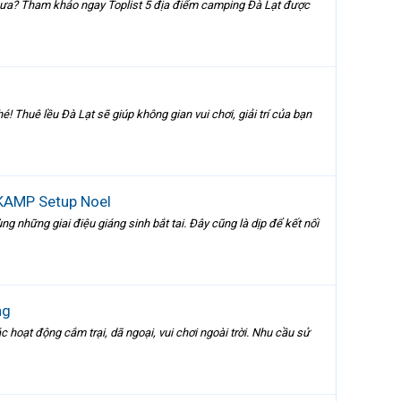
t chưa? Tham khảo ngay Toplist 5 địa điểm camping Đà Lạt được
é! Thuê lều Đà Lạt sẽ giúp không gian vui chơi, giải trí của bạn
 KAMP Setup Noel
g những giai điệu giáng sinh bắt tai. Đây cũng là dịp để kết nối
ng
 hoạt động cắm trại, dã ngoại, vui chơi ngoài trời. Nhu cầu sử