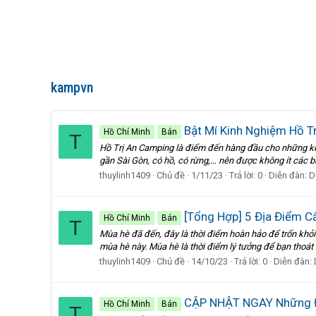
kampvn
Bật Mí Kinh Nghiệm Hồ T
Hồ Chí Minh
Bán
T
Hồ Trị An Camping là điểm đến hàng đầu cho những kế h
gần Sài Gòn, có hồ, có rừng,… nên được không ít các b
thuylinh1409
Chủ đề
1/11/23
Trả lời: 0
Diễn đàn:
D
[Tổng Hợp] 5 Địa Điểm C
Hồ Chí Minh
Bán
T
Mùa hè đã đến, đây là thời điểm hoàn hảo để trốn khỏi 
mùa hè này. Mùa hè là thời điểm lý tưởng để bạn thoát 
thuylinh1409
Chủ đề
14/10/23
Trả lời: 0
Diễn đàn:
CẬP NHẬT NGAY Những Đ
Hồ Chí Minh
Bán
T