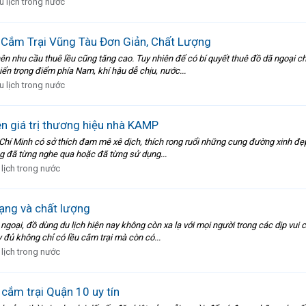
u lịch trong nước
 Cắm Trại Vũng Tàu Đơn Giản, Chất Lượng
hu cầu thuê lều cũng tăng cao. Tuy nhiên để có bí quyết thuê đồ dã ngoại chất l
ển trọng điểm phía Nam, khí hậu dễ chịu, nước...
u lịch trong nước
 giá trị thương hiệu nhà KAMP
ồ Chí Minh có sở thích đam mê xê dịch, thích rong ruổi những cung đường xinh đẹ
cũng đã từng nghe qua hoặc đã từng sử dụng...
 lịch trong nước
ạng và chất lượng
ngoại, đồ dùng du lịch hiện nay không còn xa lạ với mọi người trong các dịp vui c
 đủ không chỉ có lều cắm trại mà còn có...
 lịch trong nước
 cắm trại Quận 10 uy tín