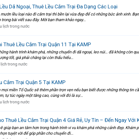
Lều Dã Ngoại, Thuê Lều Cắm Trại Đa Dạng Các Loại
 mướn lều loại nào đi cắm trại thì bền lại vừa đẹp để có những bức ảnh xinh. Bạ
trong bài viết sau đây. Mời bạn tham khảo ngay...
u lịch trong nước
i Thuê Lều Cắm Trại Quận 11 Tại KAMP
 những hành trình khám phá, những chuyến đi dã ngoại, leo núi… đã không còn quá 
ợng tốt, giá phải chăng lại còn thấu hiểu...
 lịch trong nước
ều Cắm Trại Quận 5 Tại KAMP
 mọi miền Tổ Quốc sẽ thêm phần trọn vẹn nếu bạn biết được những thông tin c
iệm, tự túc ngày một tăng cao, cùng với đó là sự...
u lịch trong nước
o Thuê Lều Cắm Trại Quận 4 Giá Rẻ, Uy Tín – Đến Ngay Với
g sẽ giúp bạn an tâm hơn trong hành trình vi vu khám phá những cảnh đẹp. Khám p
 chọn tuyệt vời để góp phần cho chuyến đi...