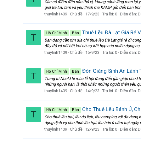
Các có điểm đến nào thú vị, khung cảnh lãng mạn lại y
giới trẻ lưu tâm và yêu thích mà KAMP gửi đến bạn tro
thuylinh1409
Chủ đề
17/9/23
Trả lời: 0
Diễn đàn:
D
Thuê Lều Đà Lạt Giá Rẻ 
Hồ Chí Minh
Bán
T
Bạn đang cần tìm địa chỉ thuê lều Đà Lạt giá rẻ đi cùng
đầy đủ và nổi bật khi có sự kết hợp của nhiều dụng cụ d
thuylinh1409
Chủ đề
15/9/23
Trả lời: 0
Diễn đàn:
D
Đón Giáng Sinh An Lành T
Hồ Chí Minh
Bán
T
Trang trí Noel khi mùa lễ hội đang đến gần giúp cho kh
những người bạn, là thời khắc những người thân yêu qu
thuylinh1409
Chủ đề
14/9/23
Trả lời: 0
Diễn đàn:
D
Cho Thuê Lều Bánh Ú, Ch
Hồ Chí Minh
Bán
T
Cho thuê lều trại, lều du lịch, lều camping với đa dạn
dụng dịch vụ cho thuê lều trại, lều bán ú cắm trại ngày
thuylinh1409
Chủ đề
12/9/23
Trả lời: 0
Diễn đàn:
D