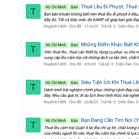
Thuê Lều Đi Phượt, Thuê 
Hồ Chí Minh
Bán
T
Bạn băn khoăn không biết nên thuê lều đi phượt ở đâu,
đầy đủ. Tất cả thắc mắc đó KAMP sẽ giúp bạn giải đáp 
thuylinh1409
Chủ đề
11/9/23
Trả lời: 0
Diễn đàn:
D
Những Điểm Khác Biệt Kh
Hồ Chí Minh
Bán
T
Việc thuê lều , thuê các thiết bị, dụng cụ phục vụ cho
cung cấp lều cắm trại với những dịch vụ tân tiến, chất lư
thuylinh1409
Chủ đề
4/9/23
Trả lời: 0
Diễn đàn:
Du
Siêu Tiện Ích Khi Thuê L
Hồ Chí Minh
Bán
T
Hành trình trải nghiệm chinh phục những cảnh đẹp của
đây. Nhu cầu giải trí, đi du lịch theo hình thức trải ngh
thuylinh1409
Chủ đề
26/8/23
Trả lời: 0
Diễn đàn:
D
Bạn Đang Cần Tìm Nơi Ch
Hồ Chí Minh
Bán
T
Thuê lều cắm trại Quận 4 tại địa chỉ uy tín, chất lượn
của nhiều người thì việc thuê lều cắm trại chính là lựa