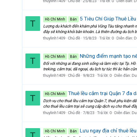
thuylinh1409
Chủ đề
25/8/23
Trả lời: 0
Diễn đàn:
D
5 Tiêu Chí Giúp Thuê Lều
Hồ Chí Minh
Bán
T
Lượng du khách đến khám phá Vũng Tàu tăng nhanh nên n
đây sẽ không khỏi băn khoăn. Là thiên đường du lịch bi
thuylinh1409
Chủ đề
15/8/23
Trả lời: 0
Diễn đàn:
D
Những điểm mạnh tạo nên
Hồ Chí Minh
Bán
T
Đối với những ai đang sinh sống và làm việc tại Tp. H
treking, cắm trại, dã ngoại, du lịch tự túc thì ắc hẳn 
thuylinh1409
Chủ đề
9/8/23
Trả lời: 0
Diễn đàn:
Du
Thuê lều cắm trại Quận 7 đa d
Hồ Chí Minh
T
Dịch vụ cho thuê lều cắm trại Quận 7, thuê phụ kiện dã 
cho thuê lều cắm trại sẽ cung cấp dịch vụ cho thuê đầy
thuylinh1409
Chủ đề
7/8/23
Trả lời: 0
Diễn đàn:
Du
Lưu ngay địa chỉ thuê lều
Hồ Chí Minh
Bán
T