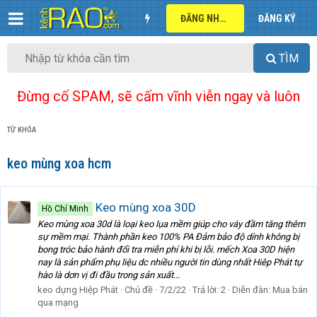
ĐĂNG NHẬP
ĐĂNG KÝ
TÌM
Đừng cố SPAM, sẽ cấm vĩnh viễn ngay và luôn
TỪ KHÓA
keo mùng xoa hcm
Keo mùng xoa 30D
Hồ Chí Minh
Keo mùng xoa 30d là loại keo lụa mềm giúp cho váy đầm tăng thêm
sự mềm mại. Thành phần keo 100% PA Đảm bảo độ dính không bị
bong tróc bảo hành đổi tra miễn phí khi bị lỗi. mếch Xoa 30D hiện
nay là sản phẩm phụ liệu dc nhiều người tin dùng nhất Hiêp Phát tự
hào là dơn vị đi đầu trong sản xuất...
keo dựng Hiệp Phát
Chủ đề
7/2/22
Trả lời: 2
Diễn đàn:
Mua bán
qua mạng