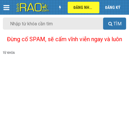
ĐĂNG NHẬP
ĐĂNG KÝ
TÌM
Đừng cố SPAM, sẽ cấm vĩnh viễn ngay và luôn
TỪ KHÓA