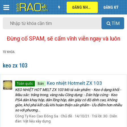
ĐĂNG NHẬP
ĐĂNG KÝ
TÌM
Đừng cố SPAM, sẽ cấm vĩnh viễn ngay và luôn
TỪ KHÓA
keo zx 103
Keo nhiệt Hotmelt ZX 103
Toàn quốc
Bán
KEO NHIỆT HOT MELT ZX 103 Mô tả sản phẩm: - Keo ở dạng khối -
Màu sắc: trắng trong, vàng nâu Công dụng: - Dán hộp cứng - Keo
PSA dán khay hộp, dán lồng hộp, dán giày có độ dính cao, không
giòn, khó phá kết cấu khi hoàn thiện sản phẩm - Ưu điểm hơn nhiều
so với phương...
Công Ty Keo Cao Đông Sa
Chủ đề
14/10/21
Trả lời: 30
Diễn
đàn:
Vật liệu xây dựng